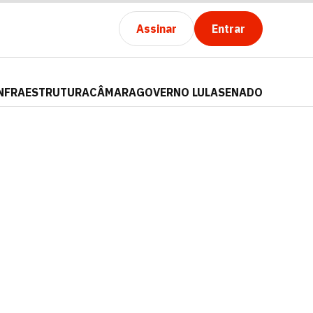
Assinar
Entrar
NFRAESTRUTURA
CÂMARA
GOVERNO LULA
SENADO