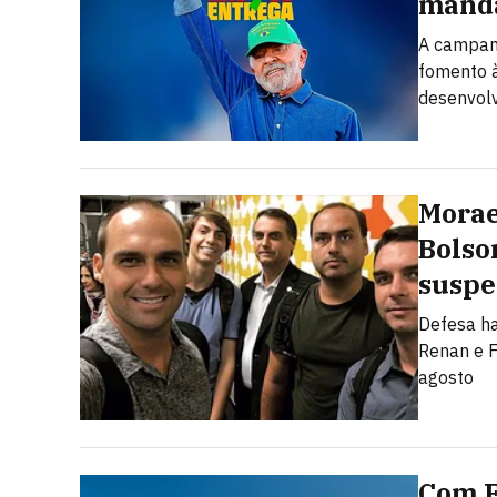
mand
A campanh
fomento à
desenvolv
Morae
Bolso
suspe
Defesa ha
Renan e F
agosto
Com F