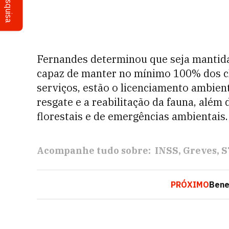
Pesquisa
Fernandes determinou que seja mantida 
capaz de manter no mínimo 100% dos ch
serviços, estão o licenciamento ambient
resgate e a reabilitação da fauna, além
florestais e de emergências ambientais.
Acompanhe tudo sobre:
INSS
Greves
S
PRÓXIMO
Bene