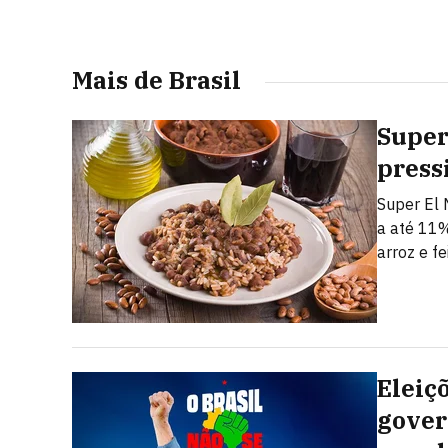
Mais de Brasil
Super
press
Super El 
a até 11%
arroz e fe
Eleiç
gover