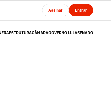
Assinar
Entrar
NFRAESTRUTURA
CÂMARA
GOVERNO LULA
SENADO