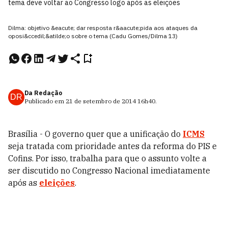
tema deve voltar ao Congresso logo após as eleições
Dilma: objetivo &eacute; dar resposta r&aacute;pida aos ataques da
oposi&ccedil;&atilde;o sobre o tema (Cadu Gomes/Dilma 13)
Da Redação
DR
Publicado em
21 de setembro de 2014
16h40
.
Brasília - O governo quer que a unificação do
ICMS
seja tratada com prioridade antes da reforma do PIS e
Cofins. Por isso, trabalha para que o assunto volte a
ser discutido no Congresso Nacional imediatamente
após as
eleições
.