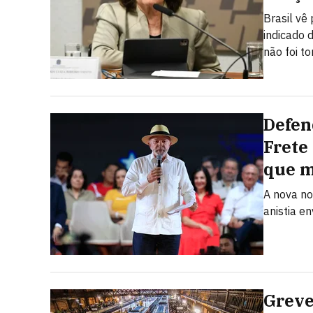
Brasil vê
indicado 
não foi t
Defen
Frete
que 
A nova no
anistia e
Greve