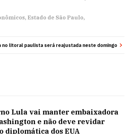
conômicos
Estado de São Paulo
a no litoral paulista será reajustada neste domingo
no Lula vai manter embaixadora
shington e não deve revidar
o diplomática dos EUA