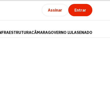
Assinar
Entrar
NFRAESTRUTURA
CÂMARA
GOVERNO LULA
SENADO