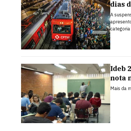
dias 
A suspens
apresento
categoria
Ideb 
nota 
Mais da m