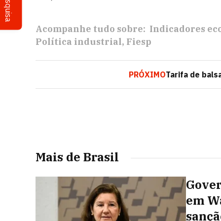
Pesquisa
Acompanhe tudo sobre:
Indicadores e
Política industrial
Fiesp
PRÓXIMO
Tarifa de bals
Mais de Brasil
Gover
em Wa
sançã