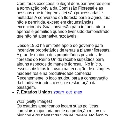
Com raras exceções, é ilegal derrubar árvores sem
a aprovação prévia da Comissão Florestal e as
pessoas que infringem a lei são processadas e
multadas.A conversão da floresta para a agricultura
não é permitida, exceto em circunstâncias
excepcionais. Sua conversão para infraestrutura
apenas é permitida quando tiver sido demonstrado
que não há alternativa razoáveis.
Desde 1950 há um forte apoio do governo para
incentivar proprietários de terras a plantar florestas.
A grande maioria dos proprietários privados de
florestas do Reino Unido recebe subsídios para
alguns aspectos do manejo florestal. No início,
esses subsídios focavam na recriação de estoques
madeireiros e na produtividade comercial.
Recentemente, o foco mudou para a conservação
da biodiversidade, acesso e restauração da
paisagem.
7. Estados Unidos
zoom_out_map
7
/11
(Getty Images)
Os estados americanos focam suas políticas
florestais majoritariamente na proteção recursos
hídricos e do habitat da vida selvagem. No âmbito