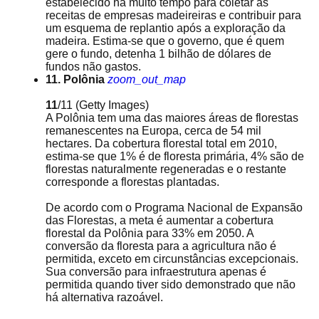
estabelecido há muito tempo para coletar as
receitas de empresas madeireiras e contribuir para
um esquema de replantio após a exploração da
madeira. Estima-se que o governo, que é quem
gere o fundo, detenha 1 bilhão de dólares de
fundos não gastos.
11. Polônia
zoom_out_map
11
/11
(Getty Images)
A Polônia tem uma das maiores áreas de florestas
remanescentes na Europa, cerca de 54 mil
hectares. Da cobertura florestal total em 2010,
estima-se que 1% é de floresta primária, 4% são de
florestas naturalmente regeneradas e o restante
corresponde a florestas plantadas.
De acordo com o Programa Nacional de Expansão
das Florestas, a meta é aumentar a cobertura
florestal da Polônia para 33% em 2050. A
conversão da floresta para a agricultura não é
permitida, exceto em circunstâncias excepcionais.
Sua conversão para infraestrutura apenas é
permitida quando tiver sido demonstrado que não
há alternativa razoável.