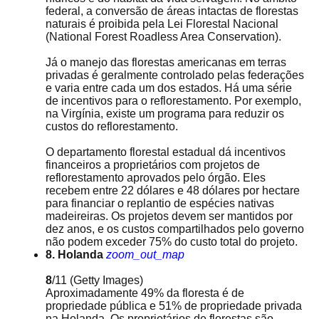
federal, a conversão de áreas intactas de florestas
naturais é proibida pela Lei Florestal Nacional
(National Forest Roadless Area Conservation).
Já o manejo das florestas americanas em terras
privadas é geralmente controlado pelas federações
e varia entre cada um dos estados. Há uma série
de incentivos para o reflorestamento. Por exemplo,
na Virgínia, existe um programa para reduzir os
custos do reflorestamento.
O departamento florestal estadual dá incentivos
financeiros a proprietários com projetos de
reflorestamento aprovados pelo órgão. Eles
recebem entre 22 dólares e 48 dólares por hectare
para financiar o replantio de espécies nativas
madeireiras. Os projetos devem ser mantidos por
dez anos, e os custos compartilhados pelo governo
não podem exceder 75% do custo total do projeto.
8. Holanda
zoom_out_map
8
/11
(Getty Images)
Aproximadamente 49% da floresta é de
propriedade pública e 51% de propriedade privada
na Holanda. Os proprietários de florestas são