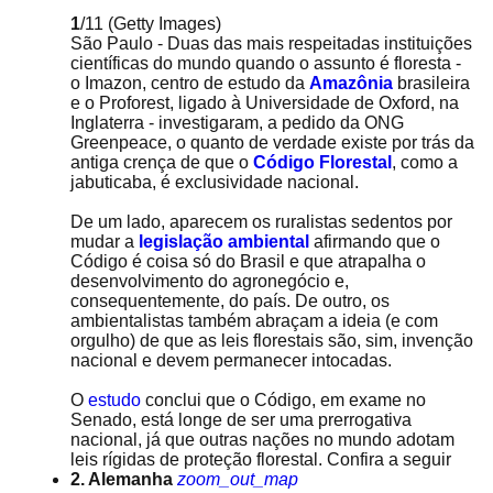
1
/11
(Getty Images)
São Paulo - Duas das mais respeitadas instituições
científicas do mundo quando o assunto é floresta -
o Imazon, centro de estudo da
Amazônia
brasileira
e o Proforest, ligado à Universidade de Oxford, na
Inglaterra - investigaram, a pedido da ONG
Greenpeace, o quanto de verdade existe por trás da
antiga crença de que o
Código Florestal
, como a
jabuticaba, é exclusividade nacional.
De um lado, aparecem os ruralistas sedentos por
mudar a
legislação ambiental
afirmando que o
Código é coisa só do Brasil e que atrapalha o
desenvolvimento do agronegócio e,
consequentemente, do país. De outro, os
ambientalistas também abraçam a ideia (e com
orgulho) de que as leis florestais são, sim, invenção
nacional e devem permanecer intocadas.
O
estudo
conclui que o Código, em exame no
Senado, está longe de ser uma prerrogativa
nacional, já que outras nações no mundo adotam
leis rígidas de proteção florestal. Confira a seguir
2. Alemanha
zoom_out_map