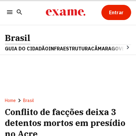
Entrar
Brasil
GUIA DO CIDADÃO
INFRAESTRUTURA
CÂMARA
GOVERNO 
Home
Brasil
Conflito de facções deixa 3
detentos mortos em presídio
no Acre