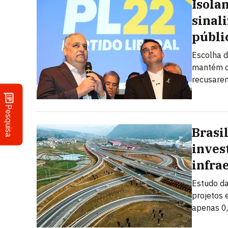
Isola
sinal
públi
Escolha d
mantém ch
recusarem
Pesquisa
Brasil
inves
infra
Estudo da
projetos 
apenas 0