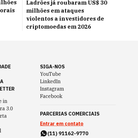
ilhões
Ladrões já roubaram US$ 30
torais
milhões em ataques
violentos a investidores de
criptomoedas em 2026
DADE
SIGA-NOS
YouTube
TA
LinkedIn
ETTER
Instagram
Facebook
 in
ra 3.0
PARCERIAS COMERCIAIS
rta
Entrar em contato
l
(11) 91162-9770