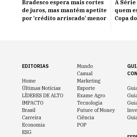
Bradesco espera mais cortes
A Série
de juros, mas mantém apetite
quem es
por 'crédito arriscado' menor
Copa do
EDITORIAS
Mundo
GUI
Casual
CO
Home
Marketing
Últimas Notícias
Esporte
Gui
LÍDERES DE ALTO
Exame Agro
Gui
IMPACTO
Tecnologia
Gui
Brasil
Future of Money
Inv
Carreira
Ciência
Guia
Economia
POP
ESG