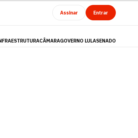
Assinar
Entrar
NFRAESTRUTURA
CÂMARA
GOVERNO LULA
SENADO