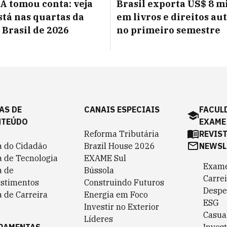
 A tomou conta: veja
Brasil exporta US$ 8 m
tá nas quartas da
em livros e direitos au
 Brasil de 2026
no primeiro semestre
AS DE
CANAIS ESPECIAIS
FACUL
NTEÚDO
EXAME
Reforma Tributária
REVIS
a do Cidadão
Brazil House 2026
NEWSL
a de Tecnologia
EXAME Sul
Exame
a de
Bússola
Carrei
estimentos
Construindo Futuros
Despe
 de Carreira
Energia em Foco
ESG
Investir no Exterior
Casua
Líderes