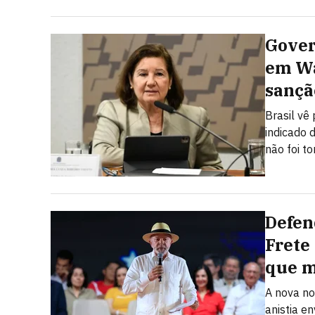
Gover
em Wa
sançã
Brasil vê
indicado 
não foi t
Defen
Frete
que 
A nova no
anistia e