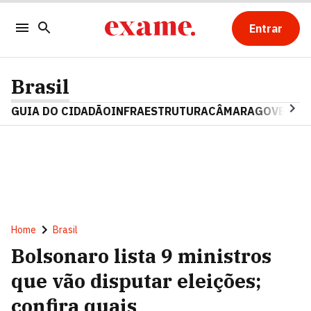
Entrar
Brasil
GUIA DO CIDADÃO
INFRAESTRUTURA
CÂMARA
GOVERNO 
Home
Brasil
Bolsonaro lista 9 ministros
que vão disputar eleições;
confira quais