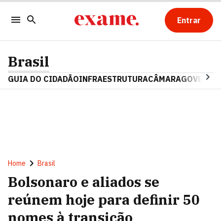
Entrar
Brasil
GUIA DO CIDADÃO
INFRAESTRUTURA
CÂMARA
GOVERNO 
Home
Brasil
Bolsonaro e aliados se
reúnem hoje para definir 50
nomes à transição