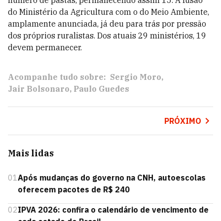
número de pastas, permanecendo assim 15. A fusão
do Ministério da Agricultura com o do Meio Ambiente,
amplamente anunciada, já deu para trás por pressão
dos próprios ruralistas. Dos atuais 29 ministérios, 19
devem permanecer.
Acompanhe tudo sobre:
Sergio Moro
Jair Bolsonaro
Paulo Guedes
PRÓXIMO
Mais lidas
01
Após mudanças do governo na CNH, autoescolas
oferecem pacotes de R$ 240
02
IPVA 2026: confira o calendário de vencimento de