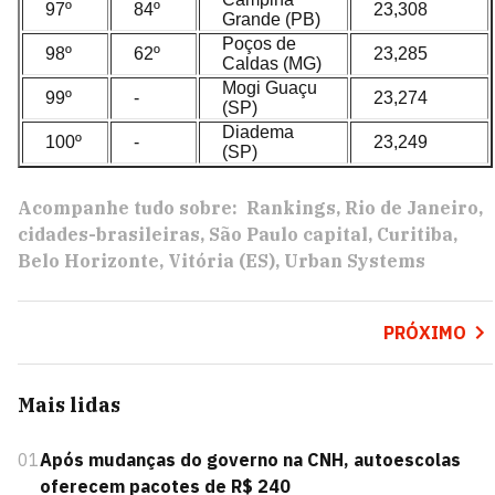
97º
84º
23,308
Grande (PB)
Poços de
98º
62º
23,285
Caldas (MG)
Mogi Guaçu
99º
-
23,274
(SP)
Diadema
100º
-
23,249
(SP)
Acompanhe tudo sobre:
Rankings
Rio de Janeiro
cidades-brasileiras
São Paulo capital
Curitiba
Belo Horizonte
Vitória (ES)
Urban Systems
PRÓXIMO
Mais lidas
01
Após mudanças do governo na CNH, autoescolas
oferecem pacotes de R$ 240