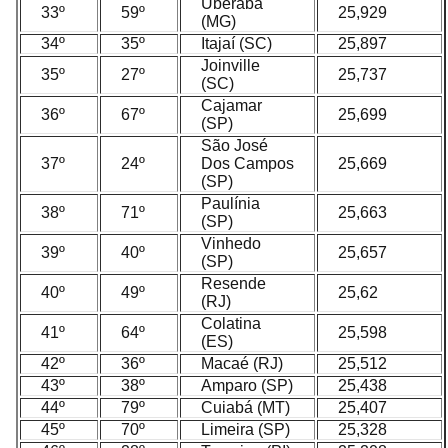
Uberaba
33º
59º
25,929
(MG)
34º
35º
Itajaí (SC)
25,897
Joinville
35º
27º
25,737
(SC)
Cajamar
36º
67º
25,699
(SP)
São José
37º
24º
Dos Campos
25,669
(SP)
Paulínia
38º
71º
25,663
(SP)
Vinhedo
39º
40º
25,657
(SP)
Resende
40º
49º
25,62
(RJ)
Colatina
41º
64º
25,598
(ES)
42º
36º
Macaé (RJ)
25,512
43º
38º
Amparo (SP)
25,438
44º
79º
Cuiabá (MT)
25,407
45º
70º
Limeira (SP)
25,328