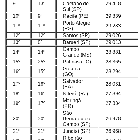
9º
13º
Caetano do
29,418
Sul (SP)
10º
9º
Recife (PE)
29,339
Porto Alegre
11º
11º
29,283
(RS)
12º
12º
Santos (SP)
29,026
13º
8º
Barueri (SP)
29,013
Campo
14º
14º
28,881
Grande (MS)
15º
25º
Palmas (TO)
28,365
Goiânia
16º
15º
28,294
(GO)
Salvador
17º
18º
28,031
(BA)
18º
16º
Niterói (RJ)
27,894
Maringá
19º
17º
27,334
(PR)
São
20º
30º
Bernardo do
26,978
Campo (SP)
21º
21º
Jundiaí (SP)
26,968
Ribeirão