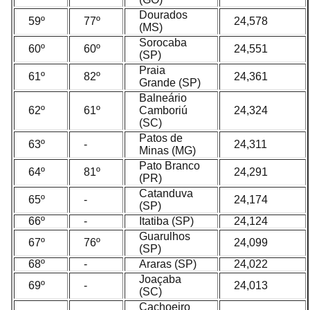
Dourados
59º
77º
24,578
(MS)
Sorocaba
60º
60º
24,551
(SP)
Praia
61º
82º
24,361
Grande (SP)
Balneário
62º
61º
Camboriú
24,324
(SC)
Patos de
63º
-
24,311
Minas (MG)
Pato Branco
64º
81º
24,291
(PR)
Catanduva
65º
-
24,174
(SP)
66º
-
Itatiba (SP)
24,124
Guarulhos
67º
76º
24,099
(SP)
68º
-
Araras (SP)
24,022
Joaçaba
69º
-
24,013
(SC)
Cachoeiro