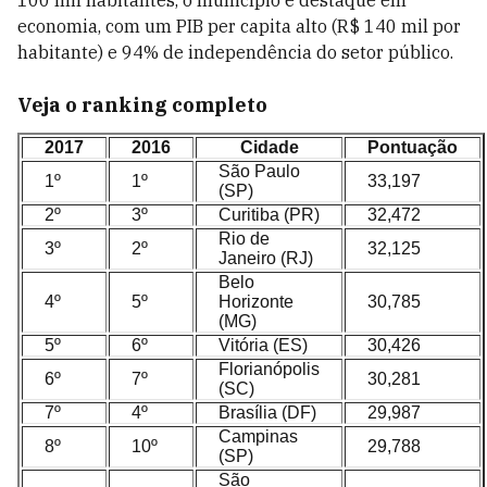
100 mil habitantes, o município é destaque em
economia, com um PIB per capita alto (R$ 140 mil por
habitante) e 94% de independência do setor público.
Veja o ranking completo
2017
2016
Cidade
Pontuação
São Paulo
1º
1º
33,197
(SP)
2º
3º
Curitiba (PR)
32,472
Rio de
3º
2º
32,125
Janeiro (RJ)
Belo
4º
5º
Horizonte
30,785
(MG)
5º
6º
Vitória (ES)
30,426
Florianópolis
6º
7º
30,281
(SC)
7º
4º
Brasília (DF)
29,987
Campinas
8º
10º
29,788
(SP)
São