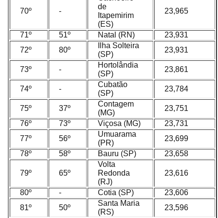
de
70º
-
23,965
Itapemirim
(ES)
71º
51º
Natal (RN)
23,931
Ilha Solteira
72º
80º
23,931
(SP)
Hortolândia
73º
-
23,861
(SP)
Cubatão
74º
-
23,784
(SP)
Contagem
75º
37º
23,751
(MG)
76º
73º
Viçosa (MG)
23,731
Umuarama
77º
56º
23,699
(PR)
78º
58º
Bauru (SP)
23,658
Volta
79º
65º
Redonda
23,616
(RJ)
80º
-
Cotia (SP)
23,606
Santa Maria
81º
50º
23,596
(RS)