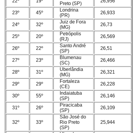
22º
19º
26,956
Preto (SP)
Londrina
23º
45º
26,933
(PR)
Juiz de Fora
24º
32º
26,73
(MG)
Petrópolis
25º
20º
26,569
(RJ)
Santo André
26º
22º
26,51
(SP)
Blumenau
27º
23º
26,466
(SC)
Uberlândia
28º
31º
26,321
(MG)
Fortaleza
29º
29º
26,228
(CE)
Indaiatuba
30º
55º
26,146
(SP)
Piracicaba
31º
26º
26,109
(SP)
São José do
32º
33º
Rio Preto
25,944
(SP)