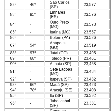
São Carlos
82º
46º
23,577
(SP)
Linhares
83º
85º
23,576
(ES)
Ouro Preto
84º
-
23,573
(MG)
85º
-
Itaúna (MG)
23,557
86º
-
Belém (PA)
23,526
Anápolis
87º
54º
23,519
(GO)
88º
97º
Jataí (GO)
23,495
89º
68º
Toledo (PR)
23,461
90º
-
Atibaia (SP)
23,458
Sete Lagoas
91º
-
23,434
(MG)
92º
-
Itupeva (SP)
23,432
93º
66º
Mauá (SP)
23,423
94º
78º
Aracaju (SE)
23,408
95º
-
Itu (SP)
23,392
Jaboticabal
96º
-
23,331
(SP)
Campina