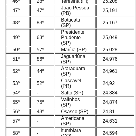
46º
28º
Teresina (PI)
25,208
João Pessoa
47º
47º
25,191
(PB)
Botucatu
48º
83º
25,167
(SP)
Presidente
49º
63º
Prudente
25,049
(SP)
50º
57º
Marília (SP)
25,028
Jaguariúna
51º
86º
24,976
(SP)
Araraquara
52º
44º
24,961
(SP)
Cascavel
53º
52º
24,92
(PR)
54º
-
Salto (SP)
24,884
Valinhos
55º
75º
24,874
(SP)
56º
43º
Osasco (SP)
24,81
Americana
57º
-
24,631
(SP)
Itumbiara
58º
-
24,594
(GO)