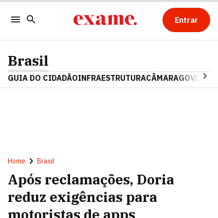
Entrar
Brasil
GUIA DO CIDADÃO
INFRAESTRUTURA
CÂMARA
GOVERNO 
Home
Brasil
Após reclamações, Doria
reduz exigências para
motoristas de apps