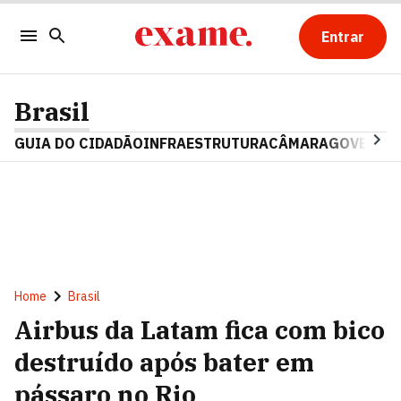
Entrar
Brasil
GUIA DO CIDADÃO
INFRAESTRUTURA
CÂMARA
GOVERNO 
Home
Brasil
Airbus da Latam fica com bico
destruído após bater em
pássaro no Rio