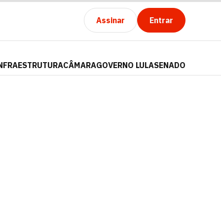
Assinar
Entrar
NFRAESTRUTURA
CÂMARA
GOVERNO LULA
SENADO