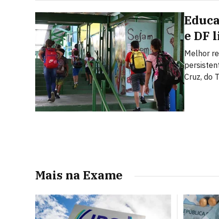
Educa
e DF 
Melhor re
persisten
Cruz, do 
Mais na Exame