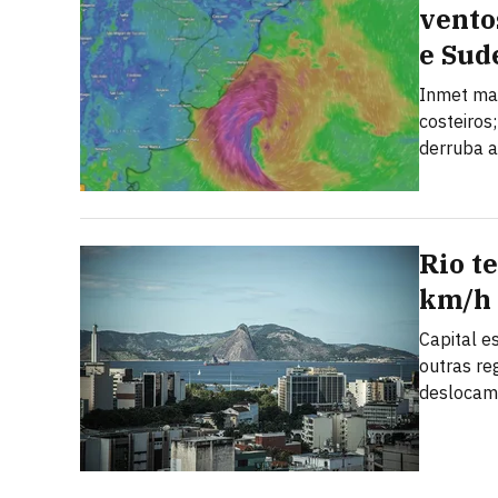
vento
e Sud
Inmet man
costeiros
derruba a
Rio t
km/h 
Capital e
outras re
deslocam