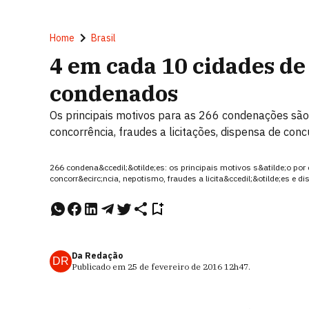
Home
Brasil
4 em cada 10 cidades de
condenados
Os principais motivos para as 266 condenações são
concorrência, fraudes a licitações, dispensa de con
266 condena&ccedil;&otilde;es: os principais motivos s&atilde;o por
concorr&ecirc;ncia, nepotismo, fraudes a licita&ccedil;&otilde;es e
Da Redação
DR
Publicado em
25 de fevereiro de 2016
12h47
.