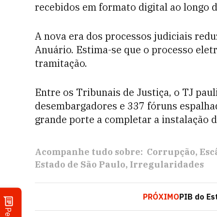
recebidos em formato digital ao longo 
A nova era dos processos judiciais redu
Anuário. Estima-se que o processo ele
tramitação.
Entre os Tribunais de Justiça, o TJ paul
desembargadores e 337 fóruns espalhado
grande porte a completar a instalação d
Acompanhe tudo sobre:
Corrupção
Esc
Estado de São Paulo
Irregularidades
PRÓXIMO
PIB do Es