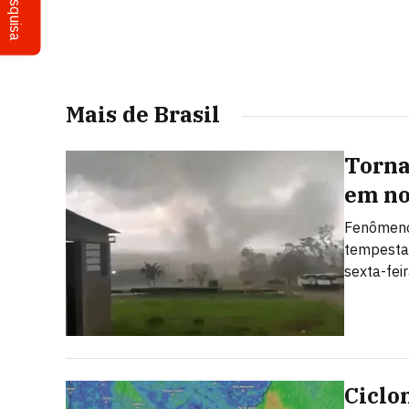
Pesquisa
Mais de Brasil
Torna
em no
Fenômeno
tempesta
sexta-fei
Ciclo