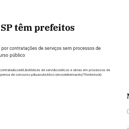
 SP têm prefeitos
 por contratações de serviços sem processos de
curso público
 contrata&ccedil;&otilde;es de servi&ccedil;os e obras em processos de
 dispensa de concurso p&uacute;blico (enzodebernardo/Thinkstock)