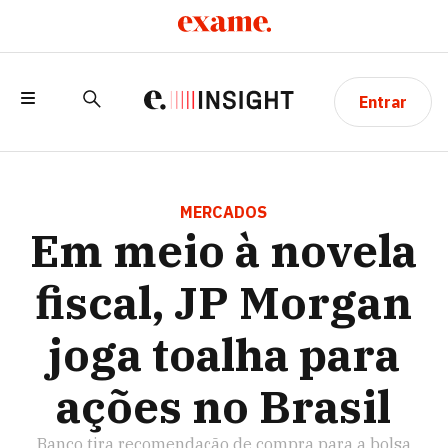
Entrar
EM MEIO À NOVELA FISCAL, JP MORGAN
JOGA TOALHA PARA AÇÕES NO BRASIL
MERCADOS
Em meio à novela
fiscal, JP Morgan
joga toalha para
ações no Brasil
Banco tira recomendação de compra para a bolsa