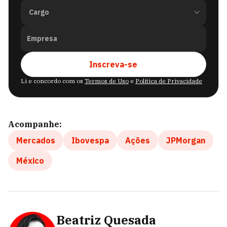
Empresa
Inscreva-se
Li e concordo com os
Termos de Uso
e
Política de Privacidade
Acompanhe:
Mercados
Ibovespa
Ações
JPMorgan
México
Beatriz Quesada