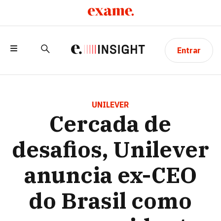
Entrar
CERCADA DE DESAFIOS, UNILEVER
ANUNCIA EX-CEO DO BRASIL COMO
UNILEVER
Cercada de
NOVO PRESIDENTE GLOBAL
desafios, Unilever
anuncia ex-CEO
do Brasil como