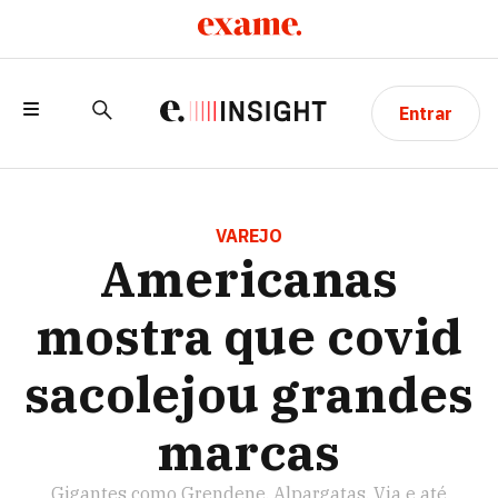
Entrar
AMERICANAS MOSTRA QUE COVID
SACOLEJOU GRANDES MARCAS
VAREJO
Americanas
mostra que covid
sacolejou grandes
marcas
Gigantes como Grendene, Alpargatas, Via e até