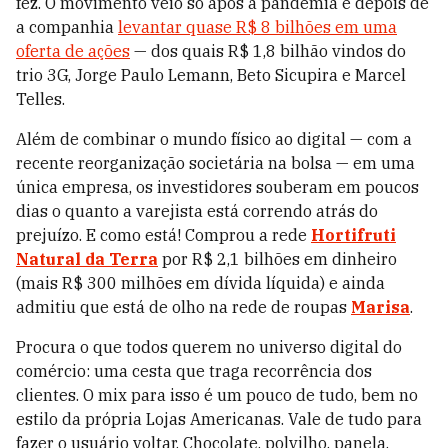
fez. O movimento veio só após a pandemia e depois de
a companhia
levantar quase R$ 8 bilhões em uma
oferta de ações
— dos quais R$ 1,8 bilhão vindos do
trio 3G, Jorge Paulo Lemann, Beto Sicupira e Marcel
Telles.
Além de combinar o mundo físico ao digital — com a
recente reorganização societária na bolsa — em uma
única empresa, os investidores souberam em poucos
dias o quanto a varejista está correndo atrás do
prejuízo. E como está! Comprou a rede
Hortifruti
Natural da Terra
por R$ 2,1 bilhões em dinheiro
(mais R$ 300 milhões em dívida líquida) e ainda
admitiu que está de olho na rede de roupas
Marisa
.
Procura o que todos querem no universo digital do
comércio: uma cesta que traga recorrência dos
clientes. O mix para isso é um pouco de tudo, bem no
estilo da própria Lojas Americanas. Vale de tudo para
fazer o usuário voltar. Chocolate, polvilho, panela,