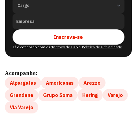
Empresa
Inscreva-se
Li e concordo com os
Termos de Uso
e
Política de Privacidade
Acompanhe:
Alpargatas
Americanas
Arezzo
Grendene
Grupo Soma
Hering
Varejo
Via Varejo