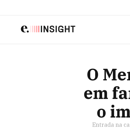
O MERCADO LIVRE 
O Mer
em fa
o i
Entrada na ca