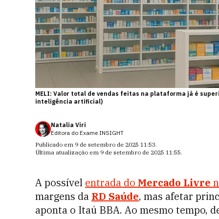
MELI: Valor total de vendas feitas na plataforma já é supe
inteligência artificial)
Natalia Viri
Editora do Exame INSIGHT
Publicado em
9 de setembro de 2025 11:53
.
Última atualização em
9 de setembro de 2025 11:55
.
A possível
entrada do
Mercado Livre
n
margens da
RD Saúde
, mas afetar pri
aponta o Itaú BBA. Ao mesmo tempo, de