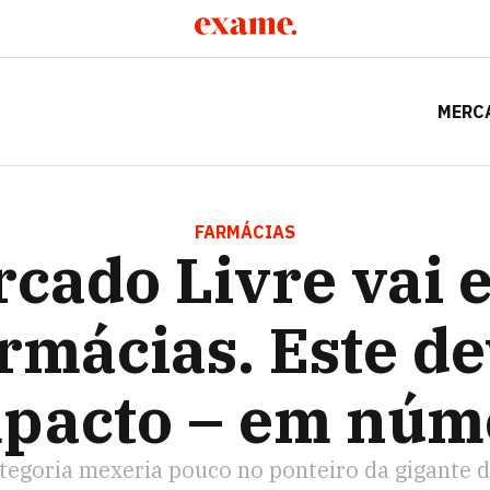
MERC
VAI ENTRAR EM FARMÁCIAS. ESTE DEVE SER O IMPACTO –
FARMÁCIAS
cado Livre vai 
rmácias. Este de
mpacto – em núm
tegoria mexeria pouco no ponteiro da gigante