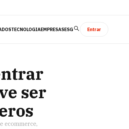
ADOS
TECNOLOGIA
EMPRESAS
ESG
Entrar
 EM NÚMEROS
entrar
ve ser
eros
 de ecommerce,