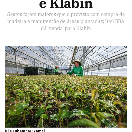
e Klabin
Gastos foram maiores que o previsto com compra de
madeira e manutenção de áreas plantadas; Itaú BBA
dá ‘venda’ para Klabin
(Lia Lubambo/Exame)