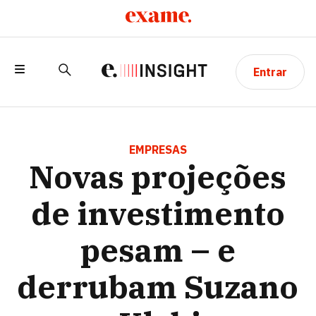
Entrar
NOVAS PROJEÇÕES DE INVESTIMENTO
PESAM – E DERRUBAM SUZANO E
EMPRESAS
Novas projeções
KLABIN
de investimento
pesam – e
derrubam Suzano