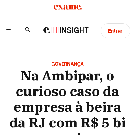
Entrar
NA AMBIPAR, O CURIOSO CASO DA
EMPRESA À BEIRA DA RJ COM R$ 5 BI
GOVERNANÇA
Na Ambipar, o
EM CAIXA
curioso caso da
empresa à beira
da RJ com R$ 5 bi