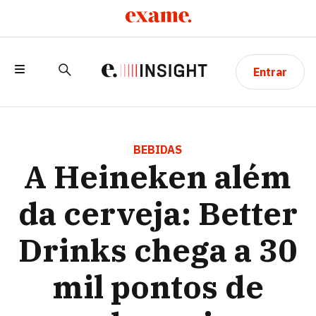
Entrar
A HEINEKEN ALÉM DA CERVEJA: BETTER
DRINKS CHEGA A 30 MIL PONTOS DE
BEBIDAS
A Heineken além
VENDA E MIRA O NORDESTE
da cerveja: Better
Drinks chega a 30
mil pontos de