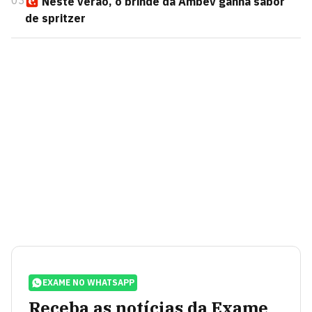
03
Neste verão, o brinde da Ambev ganha sabor
de spritzer
EXAME NO WHATSAPP
Receba as notícias da Exame