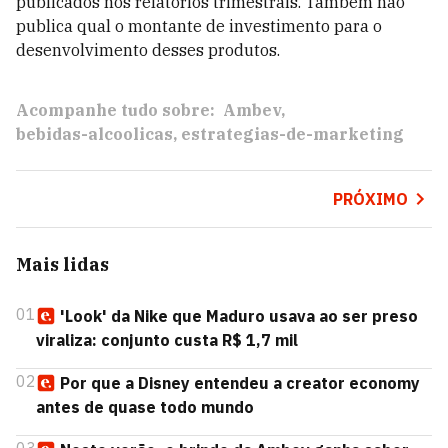
publicados nos relatórios trimestrais. Também não
publica qual o montante de investimento para o
desenvolvimento desses produtos.
Acompanhe tudo sobre:
Ambev
bebidas-alcoolicas
estrategias-de-marketing
PRÓXIMO
Mais lidas
01
'Look' da Nike que Maduro usava ao ser preso
viraliza: conjunto custa R$ 1,7 mil
02
Por que a Disney entendeu a creator economy
antes de quase todo mundo