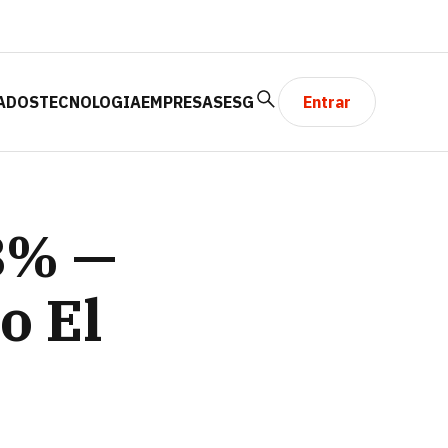
ADOS
TECNOLOGIA
EMPRESAS
ESG
Entrar
8% —
o El