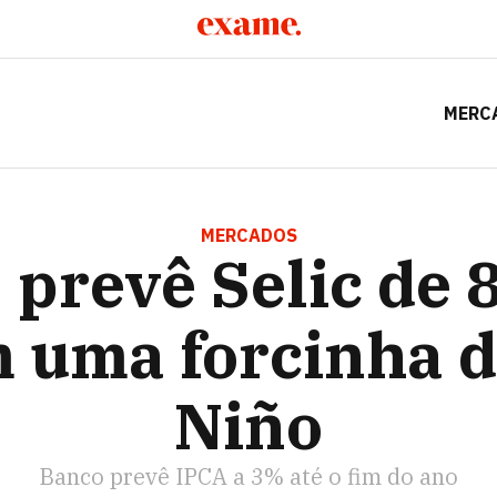
MERC
 PREVÊ SELIC DE 8% — COM UMA FORCINHA DO EL NIÑO
MERCADOS
 prevê Selic de 
 uma forcinha d
Niño
Banco prevê IPCA a 3% até o fim do ano