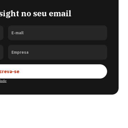
sight no seu email
E-mail
Empresa
creva-se
idade