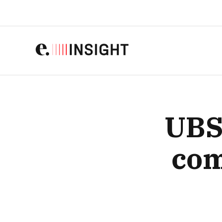
UBS
UBS
com