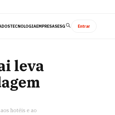
ADOS
TECNOLOGIA
EMPRESAS
ESG
Entrar
L AO RJ
i leva
edagem
aos hotéis e ao