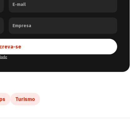
E-mail
Empresa
creva-se
idade
ps
Turismo