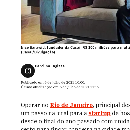
Nico Barawid, fundador da Casai: R$ 100 milhões para multipl
(Casai/Divulgação)
Carolina Ingizza
CI
Publicado em
6 de julho de 2021 10:00
.
Última atualização em
6 de julho de 2021 11:17
.
Operar no
Rio de Janeiro
, principal d
um passo natural para a
startup
de ho
desde o final do ano passado com unid
certo para fincar bandeira na cidade ma