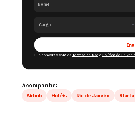
Nome
Ins
Li e concordo com os
Termos de Uso
e
Política de Privac
Acompanhe:
Airbnb
Hotéis
Rio de Janeiro
Startu