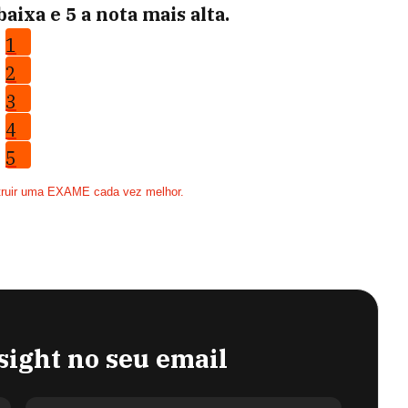
aixa e 5 a nota mais alta.
1
2
3
4
5
uma EXAME cada vez melhor.
sight no seu email