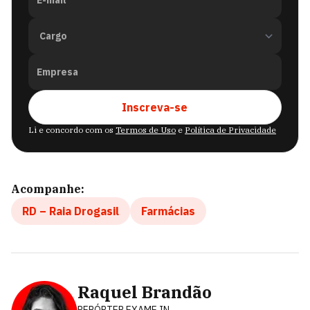
E-mail
Empresa
Inscreva-se
Li e concordo com os
Termos de Uso
e
Política de Privacidade
Acompanhe:
RD – Raia Drogasil
Farmácias
Raquel Brandão