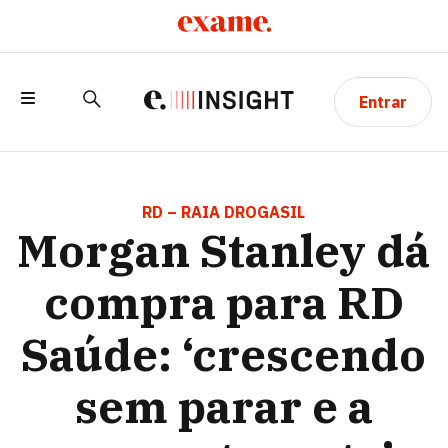
Entrar
MORGAN STANLEY DÁ COMPRA PARA RD
SAÚDE: ‘CRESCENDO SEM PARAR E A
RD – RAIA DROGASIL
Morgan Stanley dá
PREÇO ATRAENTE’
compra para RD
Saúde: ‘crescendo
sem parar e a