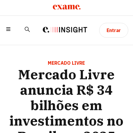
Entrar
MERCADO LIVRE ANUNCIA R$ 34
BILHÕES EM INVESTIMENTOS NO
MERCADO LIVRE
Mercado Livre
BRASIL EM 2025
anuncia R$ 34
bilhões em
investimentos no