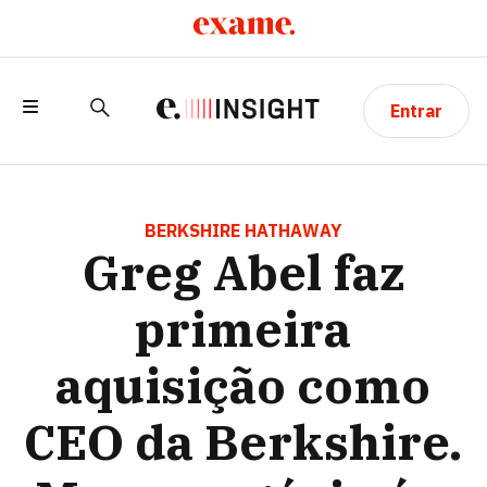
Entrar
GREG ABEL FAZ PRIMEIRA AQUISIÇÃO
COMO CEO DA BERKSHIRE. MAS O
BERKSHIRE HATHAWAY
Greg Abel faz
NEGÓCIO É A CARA DE BUFFETT
primeira
aquisição como
CEO da Berkshire.