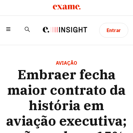
Entrar
EMBRAER FECHA MAIOR CONTRATO DA
HISTÓRIA EM AVIAÇÃO EXECUTIVA;
AVIAÇÃO
Embraer fecha
AÇÕES SOBEM 15%
maior contrato da
história em
aviação executiva;