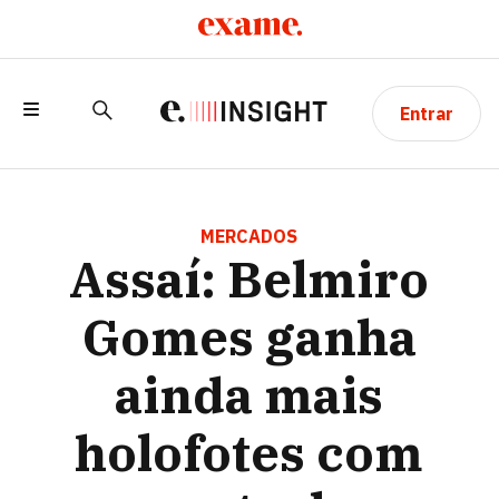
Entrar
ASSAÍ: BELMIRO GOMES GANHA AINDA
MAIS HOLOFOTES COM CONTROLE
MERCADOS
Assaí: Belmiro
PULVERIZADO DA VAREJISTA
Gomes ganha
ainda mais
holofotes com