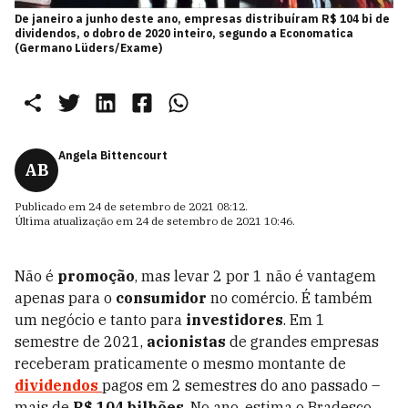
De janeiro a junho deste ano, empresas distribuíram R$ 104 bi de
dividendos, o dobro de 2020 inteiro, segundo a Economatica
(Germano Lüders/Exame)
Angela Bittencourt
AB
Publicado em
24 de setembro de 2021 08:12
.
Última atualização em
24 de setembro de 2021 10:46
.
Não é
promoção
, mas levar 2 por 1 não é vantagem
apenas para o
consumidor
no comércio. É também
um negócio e tanto para
investidores
. Em 1
semestre de 2021,
acionistas
de grandes empresas
receberam praticamente o mesmo montante de
dividendos
pagos em 2 semestres do ano passado –
mais de
R$ 104 bilhões
. No ano, estima o Bradesco