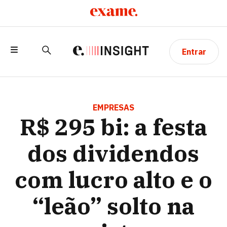
Entrar
R$ 295 BI: A FESTA DOS DIVIDENDOS
COM LUCRO ALTO E O “LEÃO” SOLTO NA
EMPRESAS
R$ 295 bi: a festa
PISTA
dos dividendos
com lucro alto e o
“leão” solto na