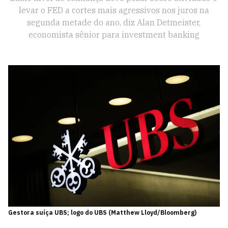
levar o FED a cortes mais agressivos nos juros na
segunda metade do ano, diz Alan Detmeister,
economista sênior para investment banking
Gestora suíça UBS; logo do UBS (Matthew Lloyd/Bloomberg)