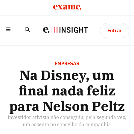
Entrar
NA DISNEY, UM FINAL NADA FELIZ PARA
NELSON PELTZ
EMPRESAS
Na Disney, um
final nada feliz
para Nelson Peltz
Investidor ativista não conseguiu, pela segunda vez,
um assento no conselho da companhia