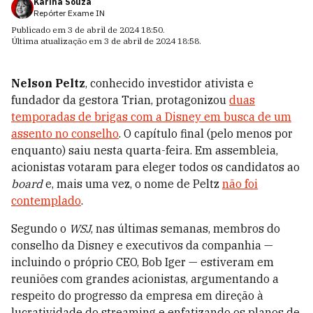
Karina Souza
Repórter Exame IN
Publicado em
3 de abril de 2024 18:50
.
Última atualização em
3 de abril de 2024 18:58
.
Nelson Peltz
, conhecido investidor ativista e
fundador da gestora Trian, protagonizou
duas
temporadas de brigas com a Disney em busca de um
assento no conselho
. O capítulo final (pelo menos por
enquanto) saiu nesta quarta-feira. Em assembleia,
acionistas votaram para eleger todos os candidatos ao
board
e, mais uma vez, o nome de Peltz
não foi
contemplado
.
Segundo o
WSJ
, nas últimas semanas, membros do
conselho da Disney e executivos da companhia —
incluindo o próprio CEO, Bob Iger — estiveram em
reuniões com grandes acionistas, argumentando a
respeito do progresso da empresa em direção à
lucratividade do streaming e enfatizando os planos de