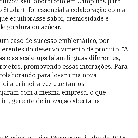
bilizou seu laboratório em Campinas para
 Studart, foi essencial a colaboração com a
ue equilibrasse sabor, cremosidade e
de gordura ou açúcar.
é um caso de sucesso emblemático, por
diferentes do desenvolvimento de produto. “A
 e as scale-ups falam línguas diferentes,
ojetos, promovendo essas interações. Para
 colaborando para levar uma nova
foi a primeira vez que tantos
ajaram com a mesma empresa, o que
rini, gerente de inovação aberta na
 Studart e Luiza Weaver em junho de 2018,