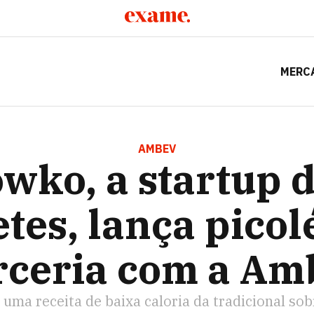
MERC
RTUP DOS SORVETES, LANÇA PICOLÉS EM PARCERIA COM 
AMBEV
wko, a startup 
tes, lança pico
rceria com a Am
 uma receita de baixa caloria da tradicional so