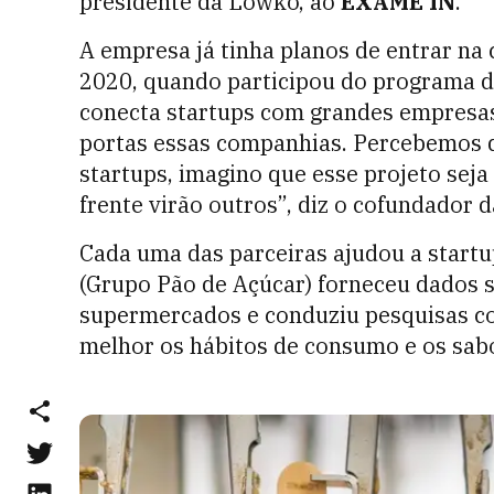
presidente da Lowko, ao
EXAME IN
.
A empresa já tinha planos de entrar na
2020, quando participou do programa d
conecta startups com grandes empresas
portas essas companhias. Percebemos q
startups, imagino que esse projeto sej
frente virão outros”, diz o cofundador 
Cada uma das parceiras ajudou a startu
(Grupo Pão de Açúcar) forneceu dados s
supermercados e conduziu pesquisas c
melhor os hábitos de consumo e os sab