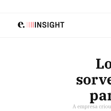
LOWKO, A STA
Lo
sorve
pa
A empresa criou