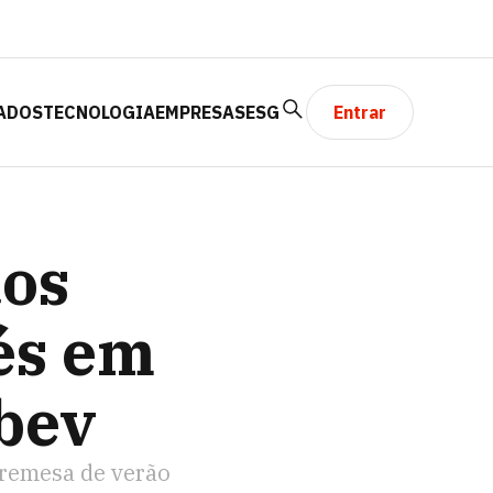
ADOS
TECNOLOGIA
EMPRESAS
ESG
Entrar
A AMBEV
dos
lés em
bev
bremesa de verão