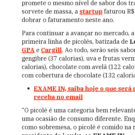
promete o mesmo nível de sabor dos tr
sorvete de massa, a
startup
faturou R$
dobrar o faturamento neste ano.
Para continuar a avançar no mercado, a 
primeira linha de picolés, batizada de
L
GPA
e
Cargill
. Ao todo, serão seis sab
gengibre (37 calorias), uva e frutas verm
calorias), chocolate com avelã (122 calo
com cobertura de chocolate (132 caloria
EXAME IN, saiba hoje o que será 
receba no email
“O picolé é uma categoria bem relevante
uma ocasião de consumo diferente. Enq
como sobremesa, o picolé é comido na r