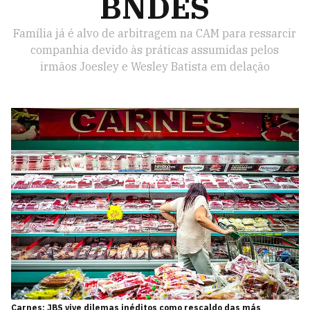
BNDES
Família já é alvo de arbitragem na CAM para ressarcir
companhia devido às práticas assumidas pelos
irmãos Joesley e Wesley Batista em delação
Carnes: JBS vive dilemas inéditos como rescaldo das más