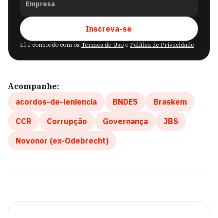
Empresa
Inscreva-se
Li e concordo com os
Termos de Uso
e
Política de Privacidade
Acompanhe:
acordos-de-leniencia
BNDES
Braskem
CCR
Corrupção
Governança
JBS
Novonor (ex-Odebrecht)