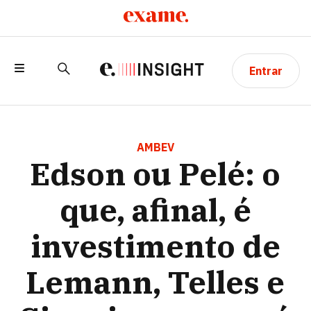
Entrar
EDSON OU PELÉ: O QUE, AFINAL, É
INVESTIMENTO DE LEMANN, TELLES E
AMBEV
Edson ou Pelé: o
SICUPIRA E O QUE É DA 3G?
que, afinal, é
investimento de
Lemann, Telles e