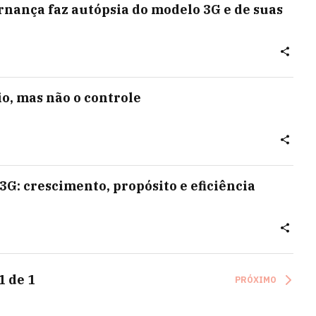
nança faz autópsia do modelo 3G e de suas
, mas não o controle
 3G: crescimento, propósito e eficiência
1
de
1
PRÓXIMO