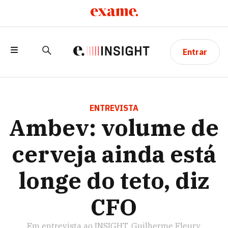
Entrar
AMBEV: VOLUME DE CERVEJA AINDA
ESTÁ LONGE DO TETO, DIZ CFO
ENTREVISTA
Ambev: volume de
cerveja ainda está
longe do teto, diz
CFO
Em entrevista ao INSIGHT, Guilherme Fleury