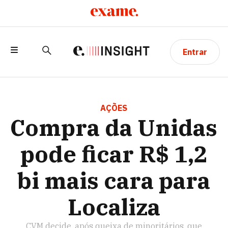
Entrar
COMPRA DA UNIDAS PODE FICAR R$ 1,2
BI MAIS CARA PARA LOCALIZA
AÇÕES
Compra da Unidas
pode ficar R$ 1,2
bi mais cara para
Localiza
CVM decide, após queixa de minoritários, que