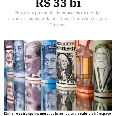
R$ 33 bi
Petrobras puxou fila de emissões de dívidas
corporativas, seguida por Nexa, Rumo,Vale e agora
Ultrapar
Dinheiro estrangeiro: mercado internacional reabriu e há espaço