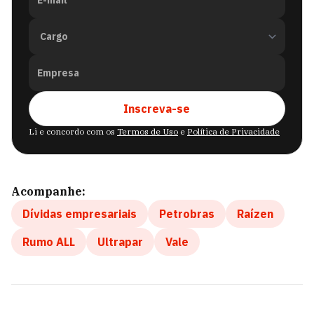
E-mail
Empresa
Inscreva-se
Li e concordo com os
Termos de Uso
e
Política de Privacidade
Acompanhe:
Dívidas empresariais
Petrobras
Raízen
Rumo ALL
Ultrapar
Vale