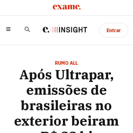
Entrar
APÓS ULTRAPAR, EMISSÕES DE
BRASILEIRAS NO EXTERIOR BEIRAM R$
RUMO ALL
Após Ultrapar,
33 BI
emissões de
brasileiras no
exterior beiram