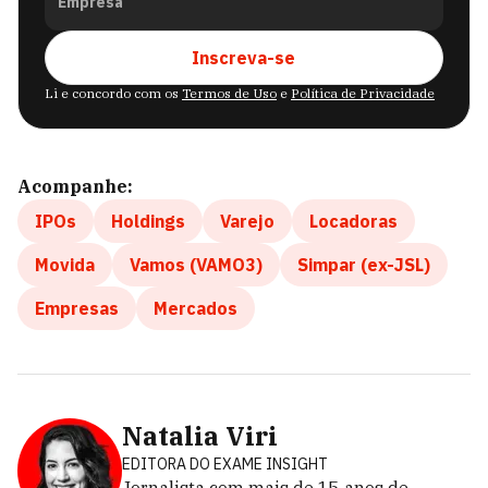
Empresa
Inscreva-se
Li e concordo com os
Termos de Uso
e
Política de Privacidade
Acompanhe:
IPOs
Holdings
Varejo
Locadoras
Movida
Vamos (VAMO3)
Simpar (ex-JSL)
Empresas
Mercados
Natalia Viri
EDITORA DO EXAME INSIGHT