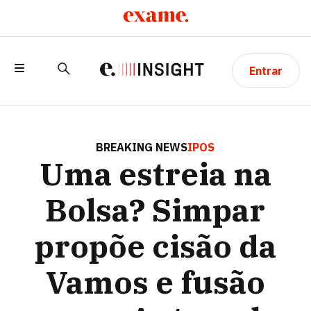
Entrar
UMA ESTREIA NA BOLSA? SIMPAR
PROPÕE CISÃO DA VAMOS E FUSÃO
BREAKING NEWS
IPOS
Uma estreia na
COM A AUTOMOB, DE
CONCESSIONÁRIAS
Bolsa? Simpar
propõe cisão da
Vamos e fusão