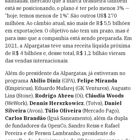
sandálias, mercado que a marca brasileira também
está se posicionando, o plano é ter pelo menos 3% —
“hoje, temos menos de 1%”. São outros US$ 270
milhões. Ao câmbio atual, são mais de R$ 5,5 bilhões
em exportações. O objetivo não tem um prazo, mas é
para isso que a companhia está sendo preparada. Em
2021, a Alpargatas teve uma receita líquida próxima
de R$ 4 bilhões e, desse total, R$ 1,2 bilhão vieram
das vendas internacionais.
Além do presidente da Alpargatas, já estiveram no
programa
Abilio Diniz
(GPA),
Felipe Miranda
(Empiricus), Eduardo Mufarej (GK Ventures), Augusto
Lins (Stone),
Rodrigo Abreu
(Oi),
Cláudia Woods
(WeWork),
Dennis Herszkowicz
, (Totvs),
Daniel
Silveira
(Avon),
Túlio Oliveira
(Mercado Pago),
Carlos Brandão
(Iguá Saneamento), além da dupla
de fundadores da OpenCo, Sandro Reiss e Rafael
Pereira e de Fersen Lambranho, presidente do