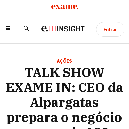
Entrar
TALK SHOW EXAME IN: CEO DA
ALPARGATAS PREPARA O NEGÓCIO
AÇÕES
TALK SHOW
PARA MAIS 100 ANOS
EXAME IN: CEO da
Alpargatas
prepara o negócio