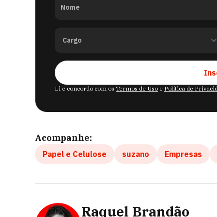
Nome
Ins
Li e concordo com os
Termos de Uso
e
Política de Privac
Acompanhe:
Papel e Celulose
suzano
Empresas
Raquel Brandão