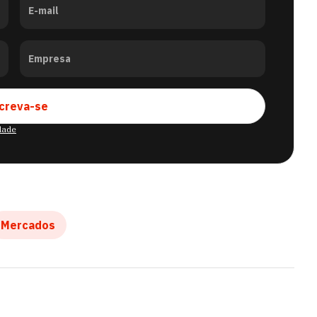
E-mail
Empresa
creva-se
idade
Mercados