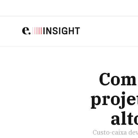
COM NOVA PLANTA
Com 
proje
alt
Custo-caixa de