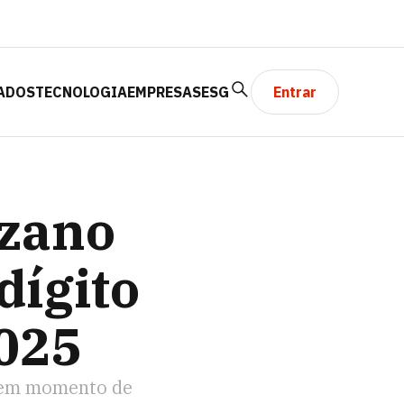
ADOS
TECNOLOGIA
EMPRESAS
ESG
Entrar
TO EM 2025
uzano
dígito
2025
m em momento de