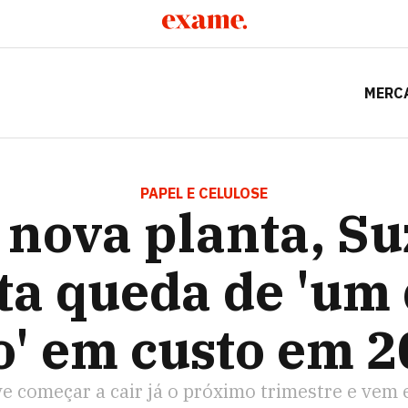
MERC
, SUZANO PROJETA QUEDA DE 'UM DÍGITO ALTO' EM CUS
PAPEL E CELULOSE
nova planta, S
ta queda de 'um 
o' em custo em 
ve começar a cair já o próximo trimestre e ve