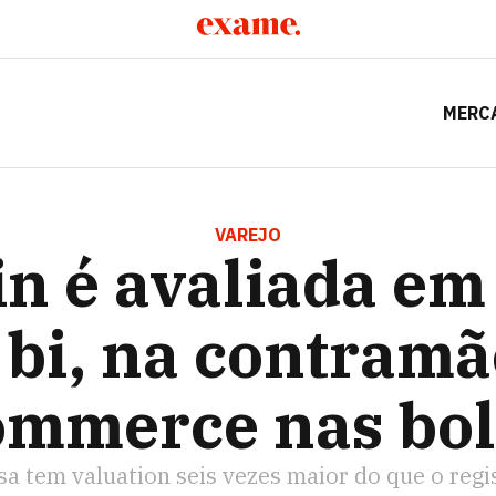
MERC
IADA EM US$ 100 BI, NA CONTRAMÃO DO ECOMMERCE NAS
VAREJO
in é avaliada em
 bi, na contramã
ommerce nas bol
esa tem valuation seis vezes maior do que o reg