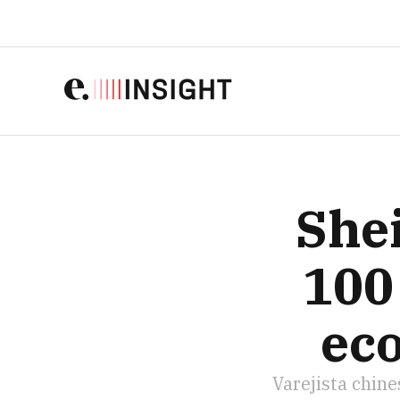
SHEIN É AVAL
She
100
ec
Varejista chin