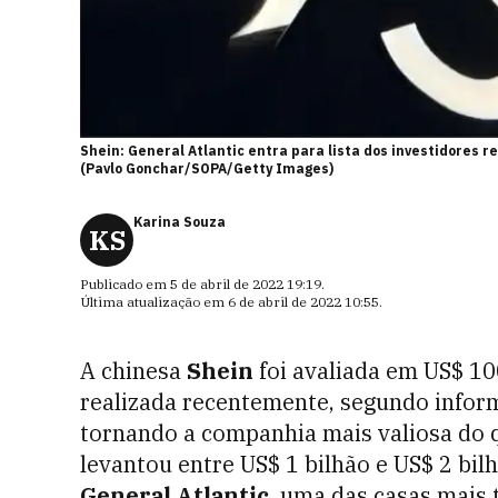
Shein: General Atlantic entra para lista dos investidores 
(Pavlo Gonchar/SOPA/Getty Images)
Karina Souza
KS
Publicado em
5 de abril de 2022 19:19
.
Última atualização em
6 de abril de 2022 10:55
.
A chinesa
Shein
foi avaliada em US$ 1
realizada recentemente, segundo inform
tornando a companhia mais valiosa do 
levantou entre US$ 1 bilhão e US$ 2 bil
General Atlantic
, uma das casas mais 