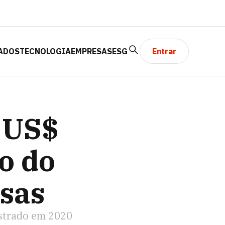
ADOS
TECNOLOGIA
EMPRESAS
ESG
Entrar
 BOLSAS
 US$
o do
sas
istrado em 2020