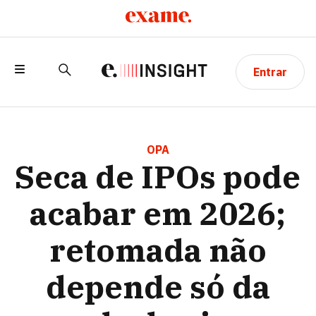
Entrar
SECA DE IPOS PODE ACABAR EM 2026;
RETOMADA NÃO DEPENDE SÓ DA QUEDA
OPA
Seca de IPOs pode
DOS JUROS
acabar em 2026;
retomada não
depende só da