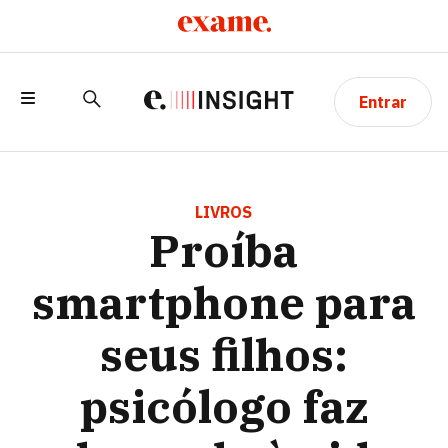
Entrar
PROÍBA SMARTPHONE PARA SEUS
FILHOS: PSICÓLOGO FAZ CHAMADO À
LIVROS
Proíba
VIDA REAL CONTRA ONDA DE
ANSIEDADE
smartphone para
seus filhos:
psicólogo faz