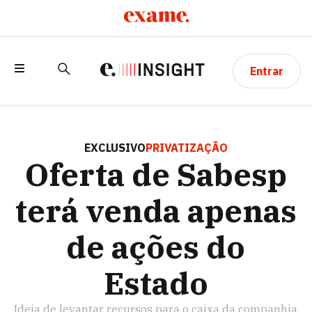
Entrar
OFERTA DE SABESP TERÁ VENDA
APENAS DE AÇÕES DO ESTADO
EXCLUSIVO
PRIVATIZAÇÃO
Oferta de Sabesp
terá venda apenas
de ações do
Estado
Ideia de levantar recursos para o caixa da companhia