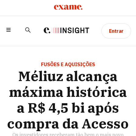
Entrar
MÉLIUZ ALCANÇA MÁXIMA HISTÓRICA
A R$ 4,5 BI APÓS COMPRA DA ACESSO
FUSÕES E AQUISIÇÕES
Méliuz alcança
máxima histórica
a R$ 4,5 bi após
compra da Acesso
Os investidores receberam tão bem o mais novo