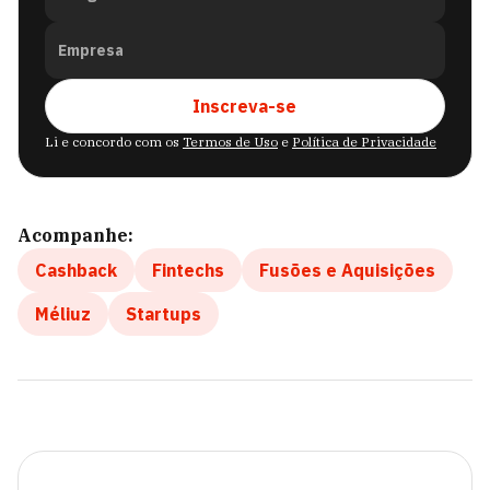
Empresa
Inscreva-se
Li e concordo com os
Termos de Uso
e
Política de Privacidade
Acompanhe:
Cashback
Fintechs
Fusões e Aquisições
Méliuz
Startups