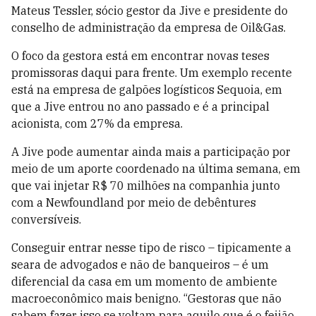
Mateus
Tessler
, sócio gestor da
Jive
e presidente do
conselho de administração da empresa de Oil&Gas.
O foco da gestora está em encontrar novas teses
promissoras daqui para frente. Um exemplo recente
está na empresa de galpões logísticos
Sequoia
, em
que a
Jive
entrou no ano passado e é a principal
acionista, com 27% da empresa.
A Jive pode
aumenta
r ainda mais a participação por
meio de um aporte coordenado na última semana, em
que vai injetar R$ 70 milhões na companhia junto
com a
N
ewfoundland
por meio de debêntures
conversíveis.
Conseguir entrar nesse tipo de risco – tipicamente a
seara de advogados e não de banqueiros – é um
diferencial da casa em um momento de ambiente
macroeconômico mais benigno. “Gestoras que não
sabem fazer isso se voltam para aquilo que é o feijão