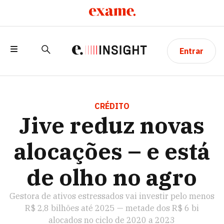
Entrar
JIVE REDUZ NOVAS ALOCAÇÕES – E
ESTÁ DE OLHO NO AGRO
CRÉDITO
Jive reduz novas
alocações – e está
de olho no agro
Gestora de ativos estressados vai investir pelo menos
R$ 2,8 bilhões até 2025 — metade dos R$ 6 bi
alocados no ciclo de 2020 a 2023