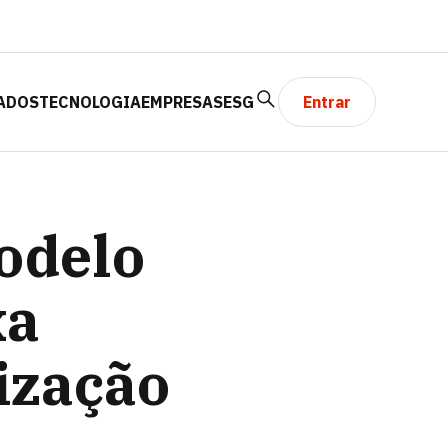
ADOS
TECNOLOGIA
EMPRESAS
ESG
Entrar
ÃO DA VAREJISTA
odelo
xa
ização