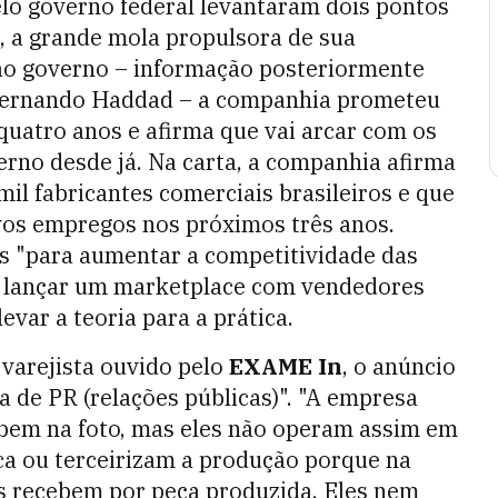
o governo federal levantaram dois pontos
, a grande mola propulsora de sua
 ao governo – informação posteriormente
 Fernando Haddad – a companhia prometeu
uatro anos e afirma que vai arcar com os
erno desde já. Na carta, a companhia afirma
il fabricantes comerciais brasileiros e que
os empregos nos próximos três anos.
es "para aumentar a competitividade das
 de lançar um marketplace com vendedores
evar a teoria para a prática.
varejista ouvido pelo
EXAME In
, o anúncio
a de PR (relações públicas)". "A empresa
r bem na foto, mas eles não operam assim em
a ou terceirizam a produção porque na
as recebem por peça produzida. Eles nem