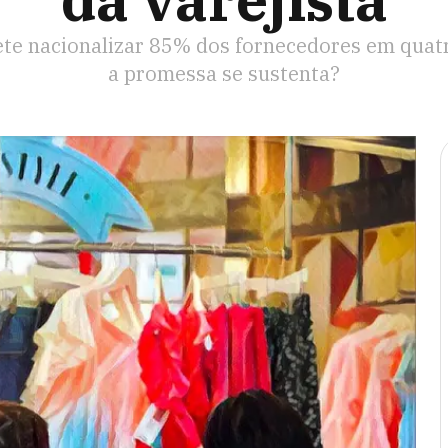
da varejista
e nacionalizar 85% dos fornecedores em quatr
a promessa se sustenta?