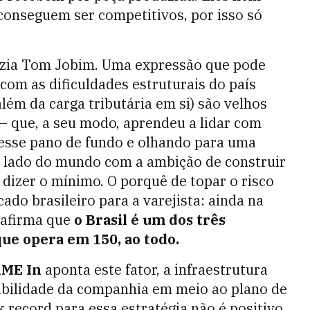
conseguem ser competitivos, por isso só
 dizia Tom Jobim. Uma expressão que pode
 com as dificuldades estruturais do país
além da carga tributária em si) são velhos
– que, a seu modo, aprendeu a lidar com
 esse pano de fundo e olhando para uma
 lado do mundo com a ambição de construir
a dizer o mínimo. O porquê de topar o risco
ado brasileiro para a varejista: ainda na
n afirma que
o Brasil é um dos três
ue opera em 150, ao todo.
ME In
aponta este fator, a infraestrutura
viabilidade da companhia em meio ao plano de
 record para essa estratégia não é positivo.