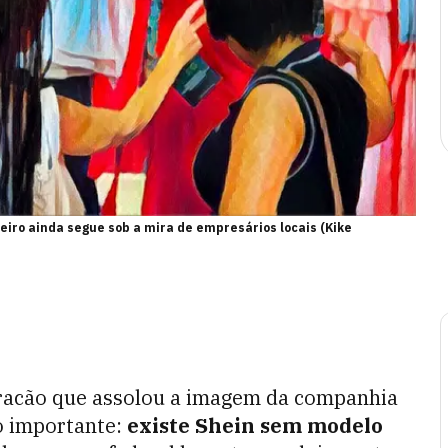
eiro ainda segue sob a mira de empresários locais (Kike
uracão que assolou a imagem da companhia
o importante:
existe Shein sem modelo