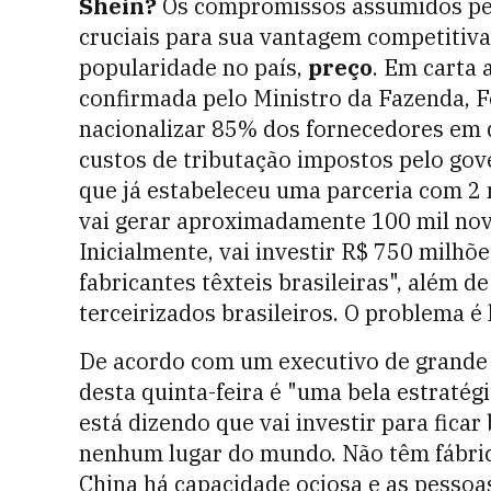
Shein?
Os compromissos assumidos pel
cruciais para sua vantagem competitiva
popularidade no país,
preço
. Em carta
confirmada pelo Ministro da Fazenda,
nacionalizar 85% dos fornecedores em q
custos de tributação impostos pelo gov
que já estabeleceu uma parceria com 2 m
vai gerar aproximadamente 100 mil nov
Inicialmente, vai investir R$ 750 milhõ
fabricantes têxteis brasileiras", além
terceirizados brasileiros. O problema é l
De acordo com um executivo de grande 
desta quinta-feira é "uma bela estratégi
está dizendo que vai investir para fica
nenhum lugar do mundo. Não têm fábric
China há capacidade ociosa e as pesso