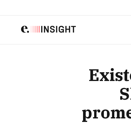
EXISTE SHEIN SEM O M
Exis
S
prome