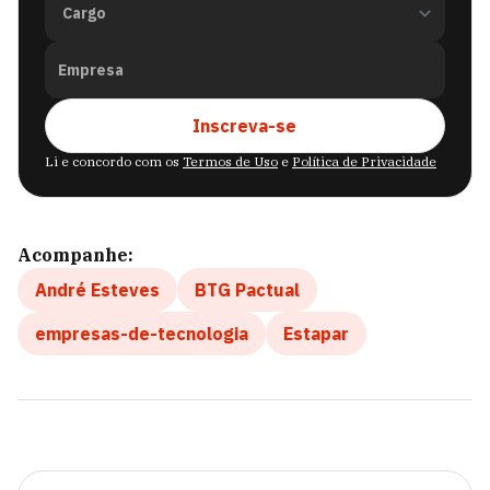
Empresa
Inscreva-se
Li e concordo com os
Termos de Uso
e
Política de Privacidade
Acompanhe:
André Esteves
BTG Pactual
empresas-de-tecnologia
Estapar