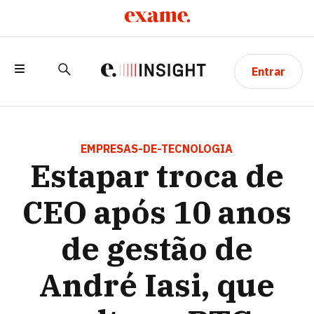
Entrar
ESTAPAR TROCA DE CEO APÓS 10 ANOS
DE GESTÃO DE ANDRÉ IASI, QUE VOLTA
EMPRESAS-DE-TECNOLOGIA
Estapar troca de
AO BTG
CEO após 10 anos
de gestão de
André Iasi, que