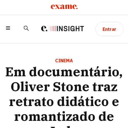
Entrar
EM DOCUMENTÁRIO, OLIVER STONE
TRAZ RETRATO DIDÁTICO E
CINEMA
Em documentário,
ROMANTIZADO DE LULA
Oliver Stone traz
retrato didático e
romantizado de